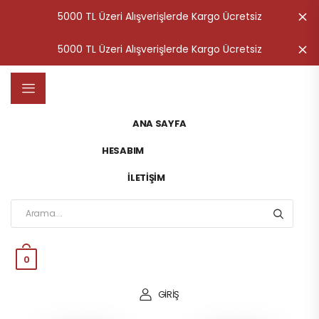
5000 TL Üzeri Alışverişlerde Kargo Ücretsiz
K
5000 TL Üzeri Alışverişlerde Kargo Ücretsiz
K
ANA SAYFA
HESABIM
İLETIŞIM
0
GİRİŞ