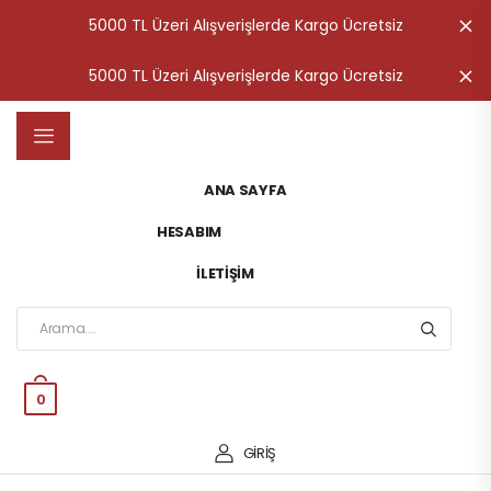
5000 TL Üzeri Alışverişlerde Kargo Ücretsiz
K
5000 TL Üzeri Alışverişlerde Kargo Ücretsiz
K
ANA SAYFA
HESABIM
İLETIŞIM
0
GİRİŞ