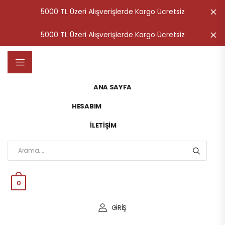
5000 TL Üzeri Alışverişlerde Kargo Ücretsiz
K
5000 TL Üzeri Alışverişlerde Kargo Ücretsiz
K
ANA SAYFA
HESABIM
İLETIŞIM
0
GİRİŞ