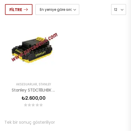
FILTRE
AKSESUARLAR
,
STANLEY
Stanley STDC18LHBK Akü
₺
2.600,00
Tek bir sonuç gösteriliyor