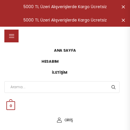
5000 TL Üzeri Alışverişlerde Kargo Ücretsiz
K
5000 TL Üzeri Alışverişlerde Kargo Ücretsiz
K
ANA SAYFA
HESABIM
İLETIŞIM
0
GİRİŞ