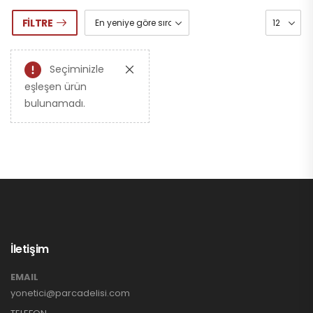
FILTRE
Seçiminizle
eşleşen ürün
bulunamadı.
İletişim
EMAIL
yonetici@parcadelisi.com