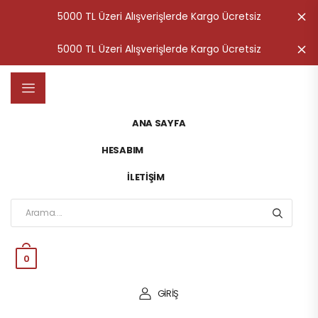
5000 TL Üzeri Alışverişlerde Kargo Ücretsiz
K
5000 TL Üzeri Alışverişlerde Kargo Ücretsiz
K
ANA SAYFA
HESABIM
İLETIŞIM
0
GİRİŞ