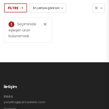
FILTRE
Seçiminizle
eşleşen ürün
bulunamadı.
İletişim
EMAIL
yonetici@parcadelisi.com